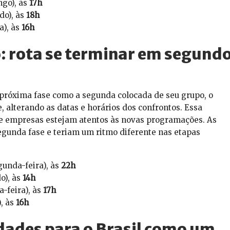
ngo), às
17h
do), às
18h
a), às
16h
o: rota se terminar em segund
a próxima fase como a segunda colocada de seu grupo, o
alterando as datas e horários dos confrontos. Essa
 e empresas estejam atentos às novas programações. As
segunda fase e teriam um ritmo diferente nas etapas
gunda-feira), às
22h
o), às
14h
a-feira), às
17h
), às
16h
dades para o Brasil como um