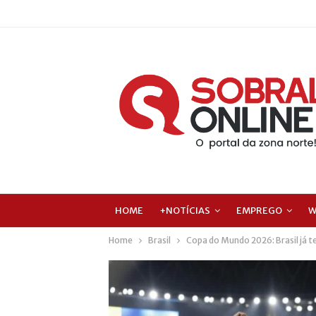
HOME
+NOTÍCIAS
EMPREGO
W
Home
Brasil
Copa do Mundo 2026: Brasil já t