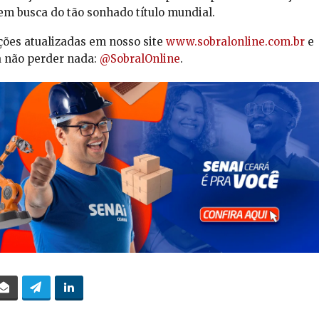
em busca do tão sonhado título mundial.
ções atualizadas em nosso site
www.sobralonline.com.br
e
a não perder nada:
@SobralOnline
.