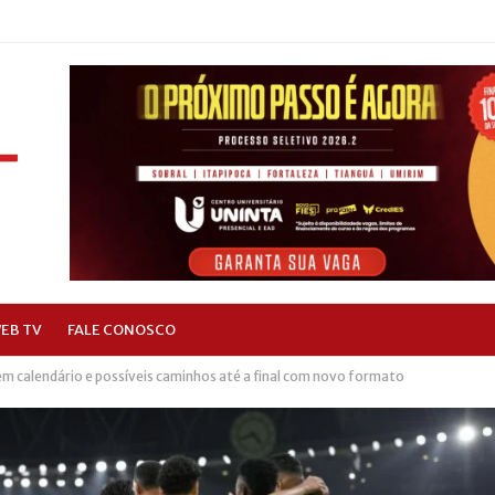
EB TV
FALE CONOSCO
em calendário e possíveis caminhos até a final com novo formato