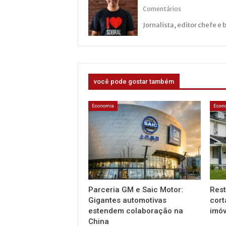
Comentários
Jornalista, editor chefe e 
você pode gostar também
Economia
Econ
Parceria GM e Saic Motor:
Rest
Gigantes automotivas
cor
estendem colaboração na
imóv
China