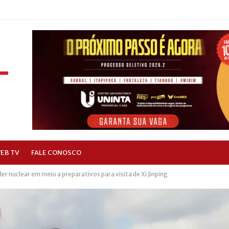
EB TV
FALE CONOSCO
r nuclear em meio a preparativos para visita de Xi Jinping