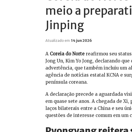
meio a preparati
Jinping
Atualizado em
14 jun 2026
A
Coreia do Norte
reafirmou seu status
Jong Un, Kim Yo Jong, declarando que 
advertência, que também incluiu um al
agência de notícias estatal KCNA e s
península coreana.
A declaração precede a aguardada visi
em quase sete anos. A chegada de Xi, 
laços bilaterais entre a China e seu ú
questões de interesse comum em um ce
Pyongyang reitera s