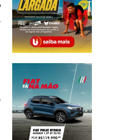
a
.
a