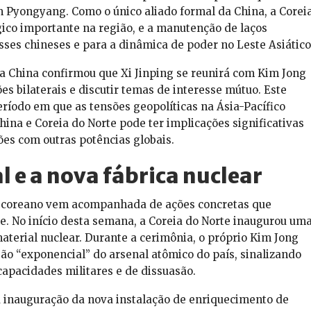
om Pyongyang. Como o único aliado formal da China, a Corei
ico importante na região, e a manutenção de laços
sses chineses e para a dinâmica de poder no Leste Asiático
da China confirmou que Xi Jinping se reunirá com Kim Jong
es bilaterais e discutir temas de interesse mútuo. Este
ríodo em que as tensões geopolíticas na Ásia-Pacífico
hina e Coreia do Norte pode ter implicações significativas
ções com outras potências globais.
 e a nova fábrica nuclear
e-coreano vem acompanhada de ações concretas que
 No início desta semana, a Coreia do Norte inaugurou um
aterial nuclear. Durante a cerimônia, o próprio Kim Jong
 “exponencial” do arsenal atômico do país, sinalizando
capacidades militares e de dissuasão.
a inauguração da nova instalação de enriquecimento de