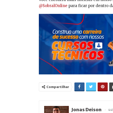
@SobralOnline
para ficar por dentro d
Compartilhar
Jonas Deison
44