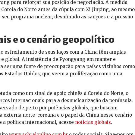
ang para reforçar sua posição de negociação. A medida
 Coreia do Norte antes da cúpula com Xi Jinping, ao mesmo
e seu programa nuclear, desafiando as sanções e a pressão
is e o cenário geopolítico
e o estreitamento de seus laços com a China têm amplas
 e global. A insistência de Pyongyang em manter e
 a ser uma fonte de preocupação para países vizinhos como
os Estados Unidos, que veem a proliferação como uma
retada como um sinal de apoio chinês à Coreia do Norte, o
rços internacionais para a desnuclearização da península.
bservado de perto por potências globais, que buscam
ca externa norte-coreana e o papel da China nesse cenário
 a política internacional, acesse
notícias globais
.
site
www.sobralonline.com.br
e redes sociais. Siga-nos em