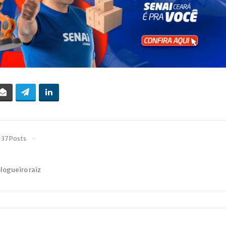
137 Posts
blogueiro raiz