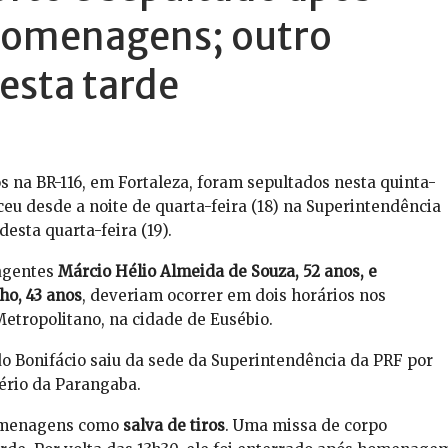
e homenagens; outro
esta tarde
os na BR-116, em Fortaleza, foram sepultados nesta quinta-
eceu desde a noite de quarta-feira (18) na Superintendência
esta quarta-feira (19).
 agentes
Márcio Hélio Almeida de Souza, 52 anos, e
ho, 43 anos
, deveriam ocorrer em dois horários nos
etropolitano, na cidade de Eusébio.
o Bonifácio saiu da sede da Superintendência da PRF por
tério da Parangaba.
homenagens como
salva de tiros
. Uma missa de corpo