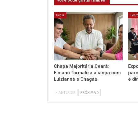
você pode gostar também
Ceará
Cear
Chapa Majoritária Ceará:
Expo
Elmano formaliza aliança com
parc
Luizianne e Chagas
e di
ANTERIOR
PRÓXIMA