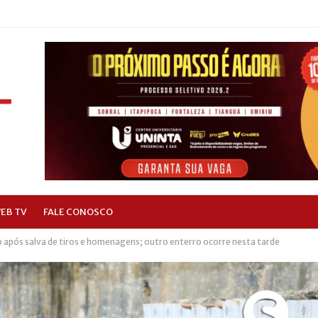
EB TV
FALE CONOSCO
 após salva de tiros e homenagens; outro enterro ocorre nesta tarde