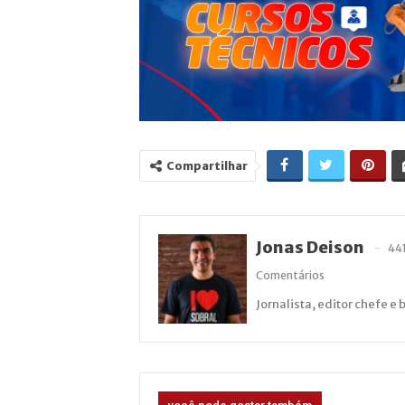
Compartilhar
Jonas Deison
44
Comentários
Jornalista, editor chefe e 