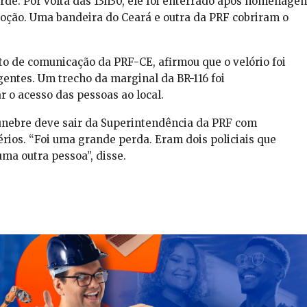
arde. Por volta das 13h30, ele foi enterrado após homenage
moção. Uma bandeira do Ceará e outra da PRF cobriram o
to de comunicação da PRF-CE, afirmou que o velório foi
gentes. Um trecho da marginal da BR-116 foi
 o acesso das pessoas ao local.
fúnebre deve sair da Superintendência da PRF com
ios. “Foi uma grande perda. Eram dois policiais que
a outra pessoa”, disse.