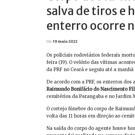
salva de tiros 
enterro ocorre n
On
19 maio 2022
Os policiais rodoviários federais mort
feira (19). O velório das vítimas acont
da PRF no Ceará e seguiu até a manhã d
De acordo com a PRF, os enterros dos
Raimundo Bonifácio do Nascimento Fil
cemitérios da Parangaba e no Jardim M
O cortejo fúnebre do corpo de Raimund
volta das 11 horas em direção ao cemi
Na saída do corpo do agente houve 