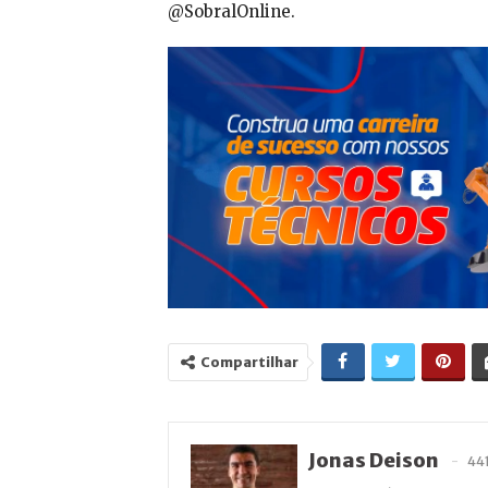
@SobralOnline.
Compartilhar
Jonas Deison
44