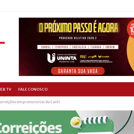
EB TV
FALE CONOSCO
orreições em promotorias do Cariri