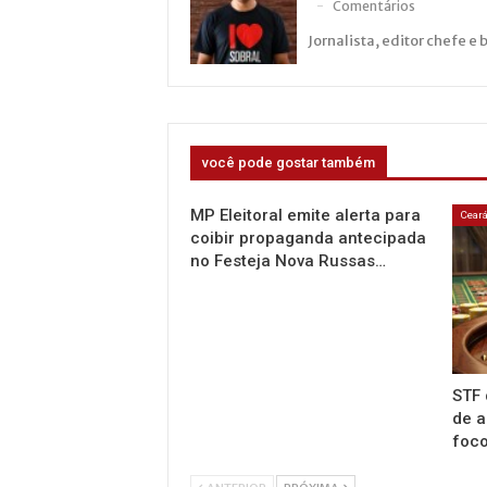
Comentários
Jornalista, editor chefe e 
você pode gostar também
MP Eleitoral emite alerta para
Cear
coibir propaganda antecipada
no Festeja Nova Russas…
STF 
de a
foco