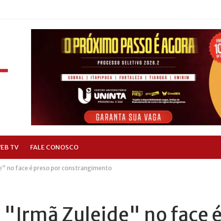
EB TV
FALE CONOSCO
de" no face é preso por constrangimento
l "Irmã Zuleide" no face 