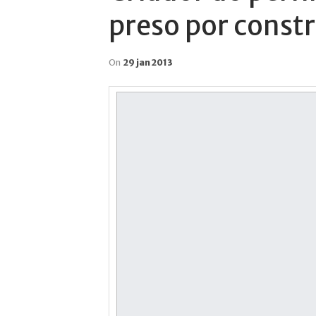
preso por cons
On
29 jan 2013