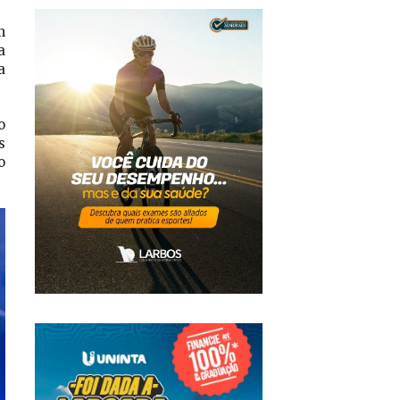
m
a
a
o
s
o