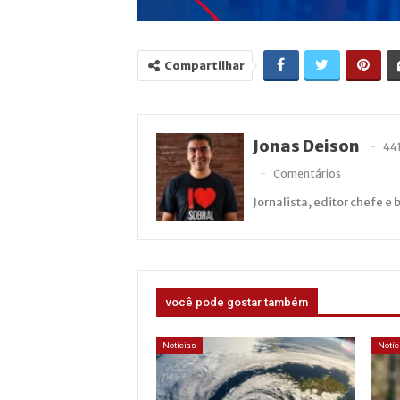
Compartilhar
Jonas Deison
44
Comentários
Jornalista, editor chefe e 
você pode gostar também
Notícias
Notíc