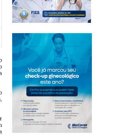
o
o
a
o
,
r
m
a