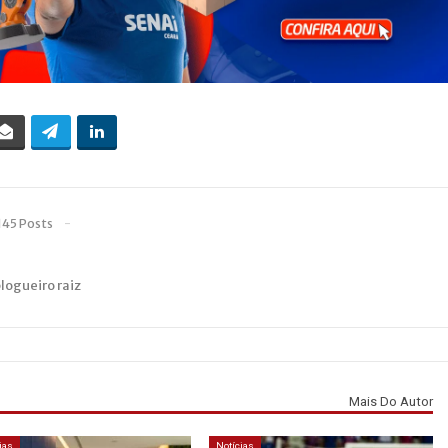
145 Posts
blogueiro raiz
Mais Do Autor
ias
Notícias