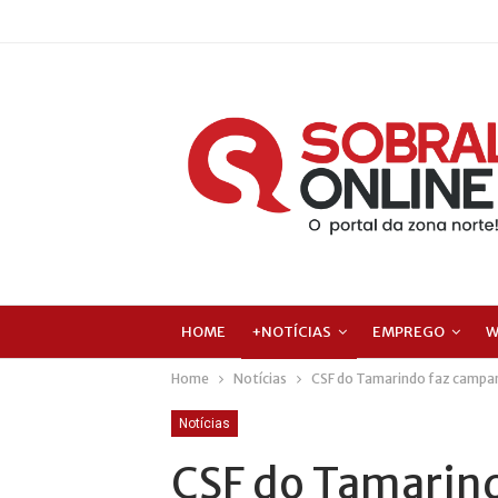
HOME
+NOTÍCIAS
EMPREGO
W
Home
Notícias
CSF do Tamarindo faz campan
Notícias
CSF do Tamarin