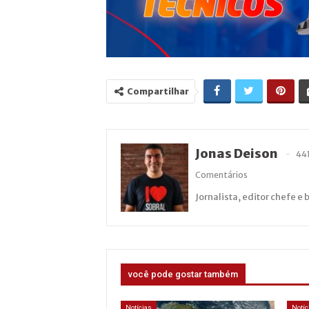
Compartilhar
Jonas Deison
44
Comentários
Jornalista, editor chefe e 
você pode gostar também
Notícias
Notíc