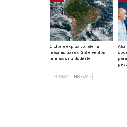
Ciclone explosivo: alerta
Alia
máximo para o Sul e ventos
opos
intensos no Sudeste
par
pes
ANTERIOR
PRÓXIMA