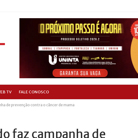
EB TV
FALE CONOSCO
ha de prevenção contra o câncer de mama
do faz campanha de