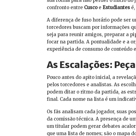
sua rotina para não perder o início do
confronto entre
Cusco
e
Estudiantes
é,
A diferença de fuso horário pode ser um
torcedores buscam por informações qu
seja para reunir amigos, preparar a p
focar na partida. A pontualidade e a 
experiência de consumo de conteúdo e
As Escalações: Peça
Pouco antes do apito inicial, a revel
pelos torcedores e analistas. As escol
podem ditar o ritmo da partida, as est
final. Cada nome na lista é um indica
Os fãs analisam cada jogador, suas po
da comissão técnica. A presença de um
um titular podem gerar debates acalor
que uma lista de nomes; são o mapa do