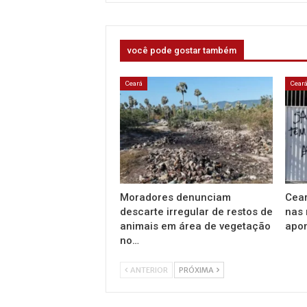
você pode gostar também
Ceará
Cear
Moradores denunciam
Cear
descarte irregular de restos de
nas 
animais em área de vegetação
apo
no…
ANTERIOR
PRÓXIMA