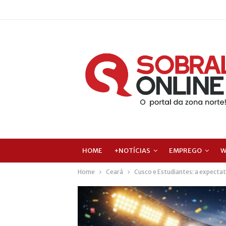
HOME
+NOTÍCIAS
EMPREGO
W
Home
Ceará
Cusco e Estudiantes: a expectat