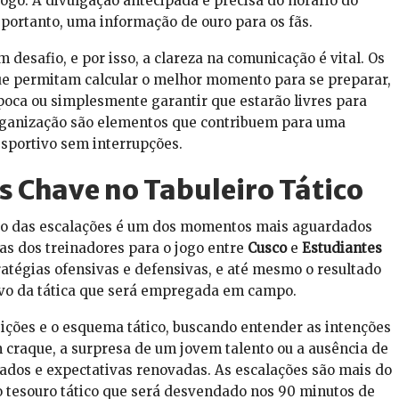
 jogo. A divulgação antecipada e precisa do horário do
 portanto, uma informação de ouro para os fãs.
 desafio, e por isso, a clareza na comunicação é vital. Os
e permitam calcular o melhor momento para se preparar,
ipoca ou simplesmente garantir que estarão livres para
organização são elementos que contribuem para uma
sportivo sem interrupções.
s Chave no Tabuleiro Tático
ação das escalações é um dos momentos mais aguardados
has dos treinadores para o jogo entre
Cusco
e
Estudiantes
ratégias ofensivas e defensivas, e até mesmo o resultado
tivo da tática que será empregada em campo.
sições e o esquema tático, buscando entender as intenções
 craque, a surpresa de um jovem talento ou a ausência de
ados e expectativas renovadas. As escalações são mais do
 tesouro tático que será desvendado nos 90 minutos de