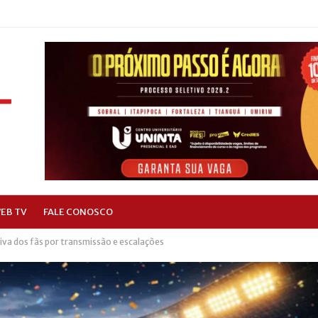
EB TV
FALE CONOSCO
iva dos fãs por transmissão e escalações