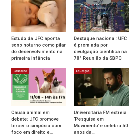
Estudo da UFC aponta
Destaque nacional: UFC
sono noturno como pilar
é premiada por
do desenvolvimento na
divulgação científica na
primeira infância
78ª Reunião da SBPC
Educação
Educação
Causa animal em
Universitária FM estreia
debate: UFC promove
‘Pesquisa em
terceiro simpósio com
Movimento’ e celebra 50
foco em direito e…
anos da…