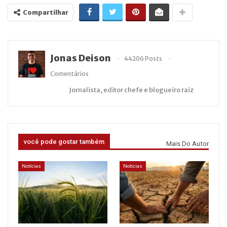
Compartilhar
Jonas Deison
44206 Posts
Comentários
Jornalista, editor chefe e blogueiro raiz
você pode gostar também
Mais Do Autor
Notícias
Notícias