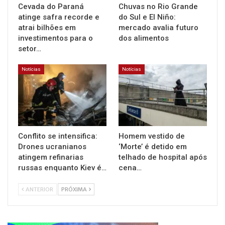
Cevada do Paraná
Chuvas no Rio Grande
atinge safra recorde e
do Sul e El Niño:
atrai bilhões em
mercado avalia futuro
investimentos para o
dos alimentos
setor…
Notícias
Notícias
Conflito se intensifica:
Homem vestido de
Drones ucranianos
‘Morte’ é detido em
atingem refinarias
telhado de hospital após
russas enquanto Kiev é…
cena…
ANTERIOR
PRÓXIMA