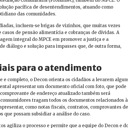
 Mediação Comunitária (Pronumec), também do MPCE. O
olução pacífica de desentendimentos, atuando como
otidiano das comunidades.
iadas, incluem-se brigas de vizinhos, que muitas vezes
 casos de pensão alimentícia e cobranças de dívidas. A
agem integral do MPCE em promover a justiça e a
de diálogo e solução para impasses que, de outra forma,
iais para o atendimento
e e completo, o Decon orienta os cidadãos a levarem algun
ntal apresentar um documento oficial com foto, que pode
m comprovante de endereço atualizado também será
 os consumidores tragam todos os documentos relacionados à
resentar, como notas fiscais, contratos, comprovantes de
s que possam subsidiar a análise do caso.
s agiliza o processo e permite que a equipe do Decon e d