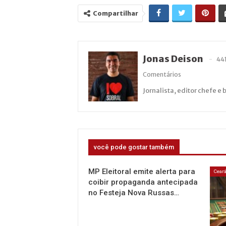
Compartilhar
Jonas Deison
44
Comentários
Jornalista, editor chefe e 
você pode gostar também
MP Eleitoral emite alerta para
Cear
coibir propaganda antecipada
no Festeja Nova Russas…