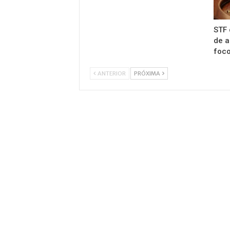
STF 
de a
foco
ANTERIOR
PRÓXIMA