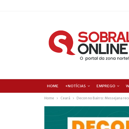
HOME
+NOTÍCIAS
EMPREGO
W
Home
Ceará
Decon no Bairro: Messejana rec