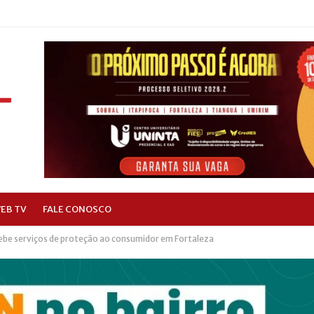
EB TV
FALE CONOSCO
ebe serviços de proteção ao consumidor em Fortaleza