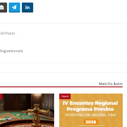
165 Posts
blogueiro raiz
Mais Do Autor
á
Ceará