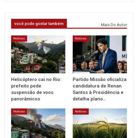
você pode gostar também
Mais Do Autor
Notícias
Notícias
Helicóptero cai no Rio:
Partido Missão oficializa
prefeito pede
candidatura de Renan
suspensão de voos
Santos à Presidência e
panorâmicos
detalha plano…
Notícias
Notícias