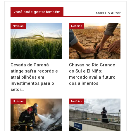
você pode gostar também
Mais Do Autor
Notícias
Notícias
Cevada do Paraná
Chuvas no Rio Grande
atinge safra recorde e
do Sul e El Niño:
atrai bilhões em
mercado avalia futuro
investimentos para o
dos alimentos
setor…
Notícias
Notícias