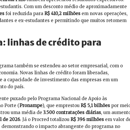
studantis. Com um desconto médio de aproximadamente
es
foi reduzida para
R$ 410,2 milhões
em novas operações,
udantes e ex-estudantes e permitindo que muitos retomem
 linhas de crédito para
rograma também se estendeu ao setor empresarial, com o
economia. Novas linhas de crédito foram liberadas,
 e a capacidade de investimento das empresas em um
to do país.
mente puxado pelo Programa Nacional de Apoio às
 Porte (
Pronampe
), que emprestou
R$ 5,1 bilhões
por mei
strou uma média de
3.500 contratações diárias
, um aument
l de 2026
. Já o Procred totalizou
R$ 396 milhões
em valor d
, demonstrando o impacto abrangente do programa no