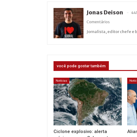
Jonas Deison
44
Comentários
Jornalista, editor chefe e 
você pode gostar também
Notícias
Notíc
Ciclone explosivo: alerta
Alia