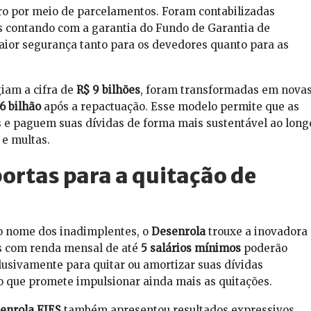
iro por meio de parcelamentos. Foram contabilizadas
s contando com a garantia do Fundo de Garantia de
aior segurança tanto para os devedores quanto para as
giam a cifra de
R$ 9 bilhões
, foram transformadas em nova
36 bilhão
após a repactuação. Esse modelo permite que as
 e paguem suas dívidas de forma mais sustentável ao long
 e multas.
portas para a quitação de
do nome dos inadimplentes, o
Desenrola
trouxe a inovadora
as com renda mensal de até
5 salários mínimos
poderão
lusivamente para quitar ou amortizar suas dívidas
 que promete impulsionar ainda mais as quitações.
enrola FIES
também apresentou resultados expressivos.