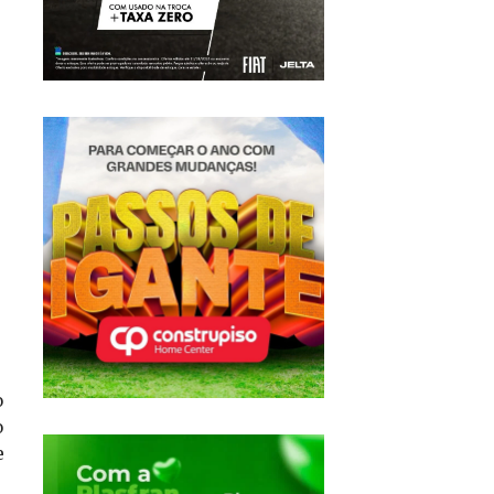
o
o
e