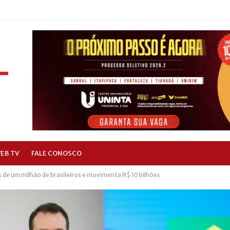
EB TV
FALE CONOSCO
 de um milhão de brasileiros e movimenta R$ 10 bilhões