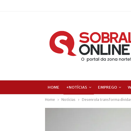
HOME
+NOTÍCIAS
EMPREGO
W
Home
Notícias
Desenrola transforma dívidas