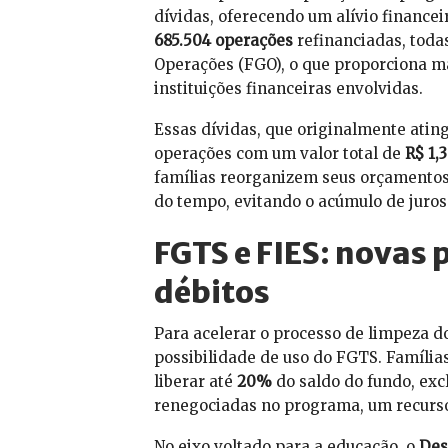
dívidas, oferecendo um alívio finance
685.504 operações
refinanciadas, toda
Operações (FGO), o que proporciona m
instituições financeiras envolvidas.
Essas dívidas, que originalmente atin
operações com um valor total de
R$ 1,
famílias reorganizem seus orçamentos
do tempo, evitando o acúmulo de juros
FGTS e FIES: novas 
débitos
Para acelerar o processo de limpeza 
possibilidade de uso do FGTS. Famíli
liberar até
20%
do saldo do fundo, exc
renegociadas no programa, um recurso
No eixo voltado para a educação, o
Des