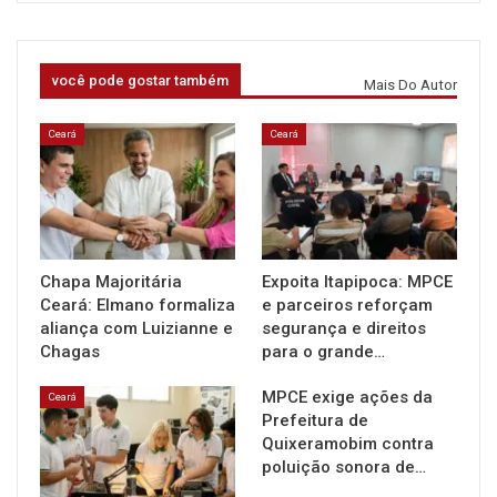
você pode gostar também
Mais Do Autor
Ceará
Ceará
Chapa Majoritária
Expoita Itapipoca: MPCE
Ceará: Elmano formaliza
e parceiros reforçam
aliança com Luizianne e
segurança e direitos
Chagas
para o grande…
MPCE exige ações da
Ceará
Prefeitura de
Quixeramobim contra
poluição sonora de…