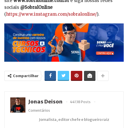
site
www.sobralonline.com.br
e siga nossas redes
sociais
@SobralOnline
(
https://www.instagram.com/sobralonline/
).
Compartilhar
Jonas Deison
44138 Posts
Comentários
Jornalista, editor chefe e blogueiro raiz