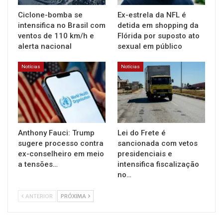
Ciclone-bomba se
Ex-estrela da NFL é
intensifica no Brasil com
detida em shopping da
ventos de 110 km/h e
Flórida por suposto ato
alerta nacional
sexual em público
Notícias
Notícias
Anthony Fauci: Trump
Lei do Frete é
sugere processo contra
sancionada com vetos
ex-conselheiro em meio
presidenciais e
a tensões…
intensifica fiscalização
no…
ANTERIOR
PRÓXIMA