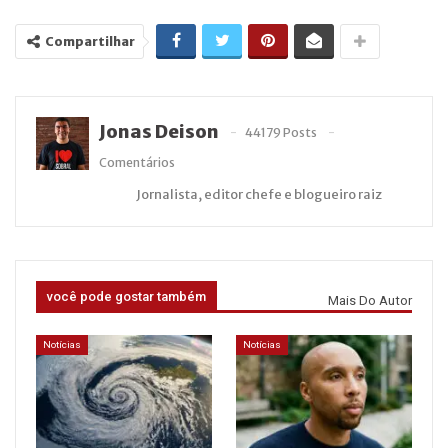
Compartilhar
Jonas Deison
44179 Posts
Comentários
Jornalista, editor chefe e blogueiro raiz
você pode gostar também
Mais Do Autor
Notícias
Notícias