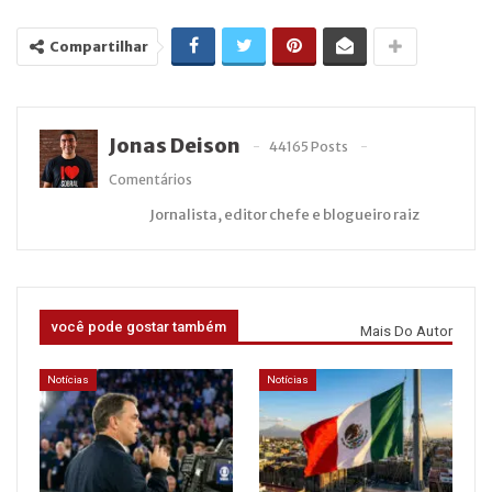
Compartilhar
Jonas Deison
44165 Posts
Comentários
Jornalista, editor chefe e blogueiro raiz
você pode gostar também
Mais Do Autor
Notícias
Notícias