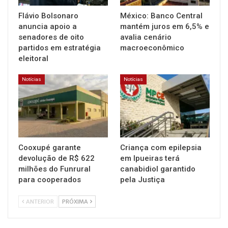
Flávio Bolsonaro
México: Banco Central
anuncia apoio a
mantém juros em 6,5% e
senadores de oito
avalia cenário
partidos em estratégia
macroeconômico
eleitoral
Notícias
Notícias
Cooxupé garante
Criança com epilepsia
devolução de R$ 622
em Ipueiras terá
milhões do Funrural
canabidiol garantido
para cooperados
pela Justiça
ANTERIOR
PRÓXIMA