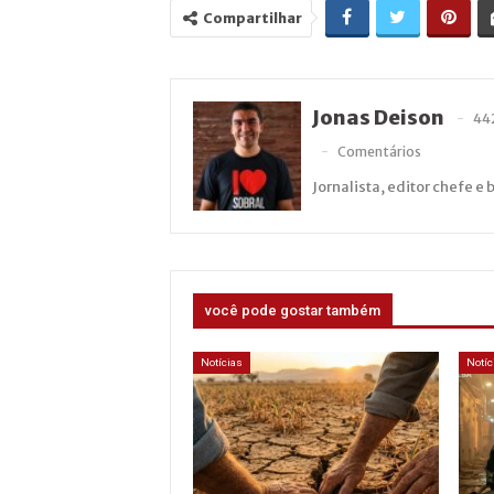
Compartilhar
Jonas Deison
44
Comentários
Jornalista, editor chefe e 
você pode gostar também
Notícias
Notíc