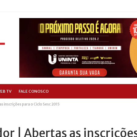
EB TV
FALE CONOSCO
s inscrições para o Ciclo Sesc 2015
or | Abertas as inscriçõe