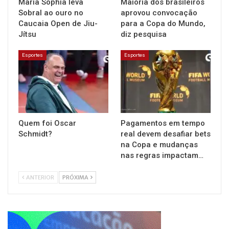
Maria Sophia leva
Maioria dos brasileiros
Sobral ao ouro no
aprovou convocação
Caucaia Open de Jiu-
para a Copa do Mundo,
Jítsu
diz pesquisa
Esportes
Esportes
Quem foi Oscar
Pagamentos em tempo
Schmidt?
real devem desafiar bets
na Copa e mudanças
nas regras impactam…
ANTERIOR
PRÓXIMA