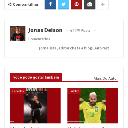
Compartilhar
Jonas Deison
44179 Posts
Comentários
Jornalista, editor chefe e blogueiro raiz
você pode gostar também
Mais Do Autor
Esportes
Futebol