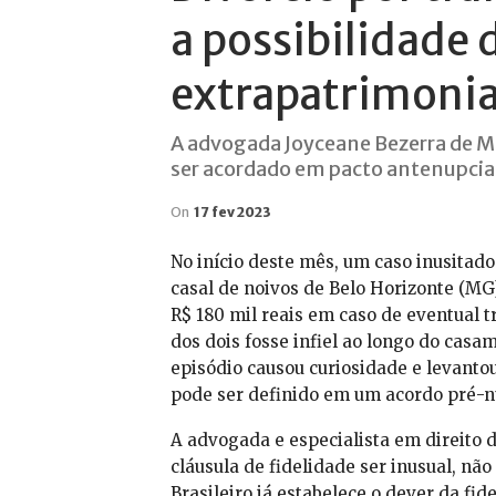
a possibilidade d
extrapatrimonia
A advogada Joyceane Bezerra de Me
ser acordado em pacto antenupcia
On
17 fev 2023
No início deste mês, um caso inusitad
casal de noivos de Belo Horizonte (MG)
R$ 180 mil reais em caso de eventual t
dos dois fosse infiel ao longo do casam
episódio causou curiosidade e levantou
pode ser definido em um acordo pré-n
A advogada e especialista em direito d
cláusula de fidelidade ser inusual, não 
Brasileiro já estabelece o dever da fide