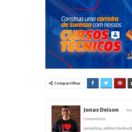
Compartilhar
Jonas Deison
44
Comentários
Jornalista, editor chefe e 