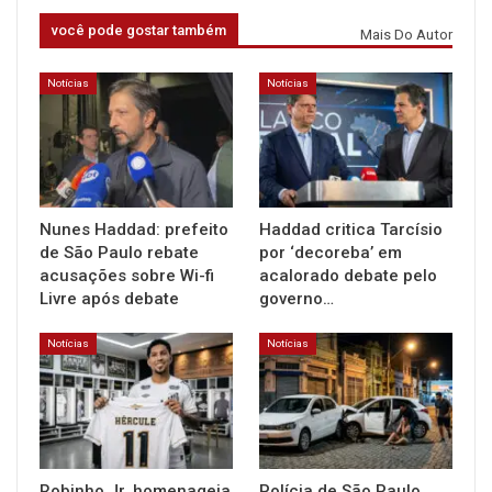
você pode gostar também
Mais Do Autor
Notícias
Notícias
Nunes Haddad: prefeito
Haddad critica Tarcísio
de São Paulo rebate
por ‘decoreba’ em
acusações sobre Wi-fi
acalorado debate pelo
Livre após debate
governo…
Notícias
Notícias
Robinho Jr. homenageia
Polícia de São Paulo