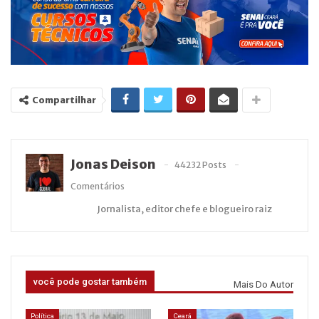
Compartilhar
Jonas Deison
44232 Posts
Comentários
Jornalista, editor chefe e blogueiro raiz
você pode gostar também
Mais Do Autor
Política
Ceará