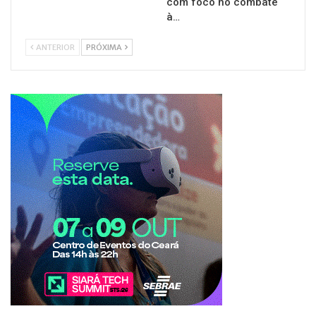
com foco no combate
à…
ANTERIOR
PRÓXIMA