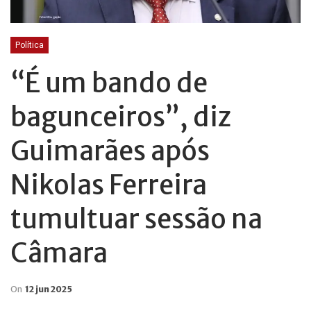
Política
“É um bando de
bagunceiros”, diz
Guimarães após
Nikolas Ferreira
tumultuar sessão na
Câmara
On
12 jun 2025