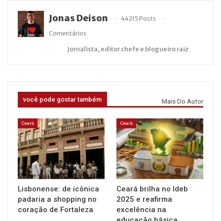
Jonas Deison
44215 Posts
Comentários
Jornalista, editor chefe e blogueiro raiz
você pode gostar também
Mais Do Autor
Ceará
Ceará
Lisbonense: de icônica
Ceará brilha no Ideb
padaria a shopping no
2025 e reafirma
coração de Fortaleza
excelência na
educação básica