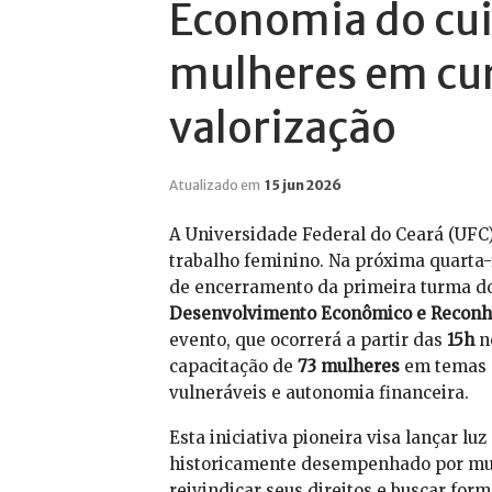
Economia do cu
mulheres em cur
valorização
Atualizado em
15 jun 2026
A Universidade Federal do Ceará (UFC)
trabalho feminino. Na próxima quarta-
de encerramento da primeira turma do
Desenvolvimento Econômico e Reconhec
evento, que ocorrerá a partir das
15h
no
capacitação de
73 mulheres
em temas c
vulneráveis e autonomia financeira.
Esta iniciativa pioneira visa lançar l
historicamente desempenhado por mul
reivindicar seus direitos e buscar for