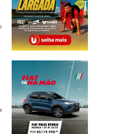
o
o
a