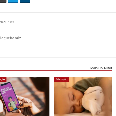
202 Posts
blogueiro raiz
Mais Do Autor
ação
Educação