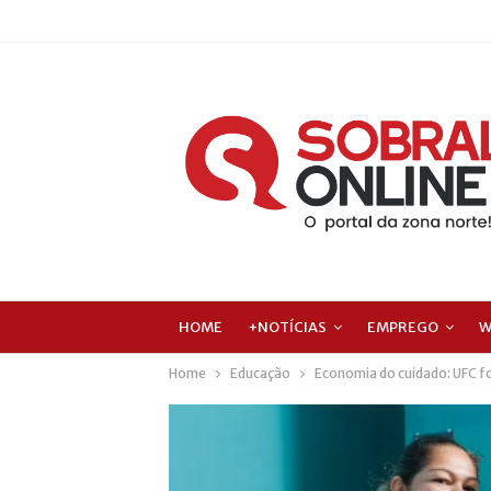
HOME
+NOTÍCIAS
EMPREGO
W
Home
Educação
Economia do cuidado: UFC fo