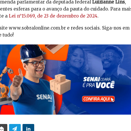
e emenda parlamentar da deputada federal
Luizianne Lins
,
ntes esferas para o avanço da pauta do cuidado. Para mai
te a
Lei n°15.069, de 23 de dezembro de 2024
.
site www.sobralonline.com.br e redes sociais. Siga-nos em
 tudo!