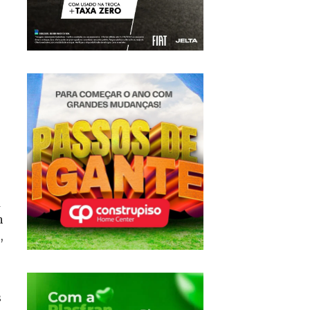
a
m
,
s