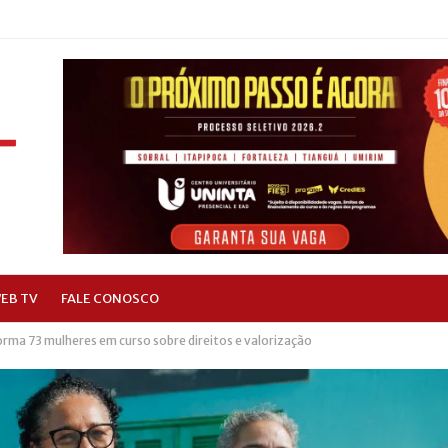
EB TV
FALE CONOSCO
rma 73 mulheres em curso sobre direitos e valorização