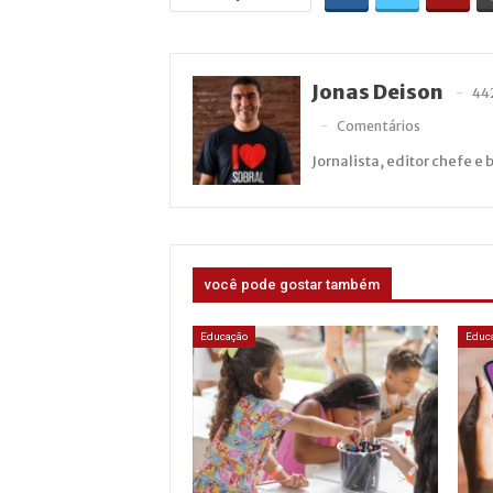
Jonas Deison
44
Comentários
Jornalista, editor chefe e 
você pode gostar também
Educação
Educ