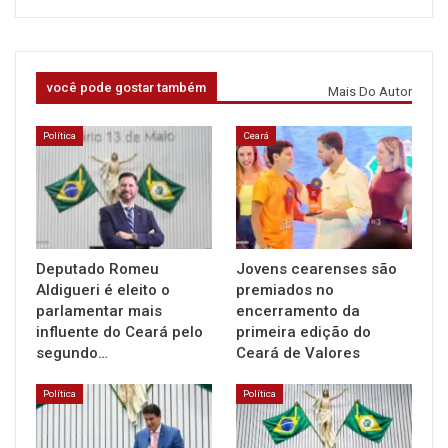
você pode gostar também
Mais Do Autor
Política
Ceará
Deputado Romeu
Jovens cearenses são
Aldigueri é eleito o
premiados no
parlamentar mais
encerramento da
influente do Ceará pelo
primeira edição do
segundo…
Ceará de Valores
Política
Política