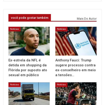
você pode gostar também
Mais Do Autor
Notícias
Notícias
Ex-estrela da NFL é
Anthony Fauci: Trump
detida em shopping da
sugere processo contra
Flórida por suposto ato
ex-conselheiro em meio
sexual em público
a tensões…
Notícias
Notícias