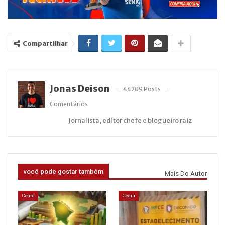
Compartilhar
Jonas Deison
44209 Posts
Comentários
Jornalista, editor chefe e blogueiro raiz
você pode gostar também
Mais Do Autor
Ceará
Ceará