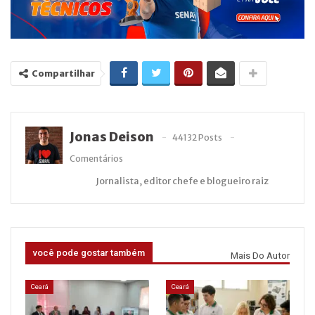
Compartilhar
Jonas Deison
44132 Posts
Comentários
Jornalista, editor chefe e blogueiro raiz
você pode gostar também
Mais Do Autor
Ceará
Ceará