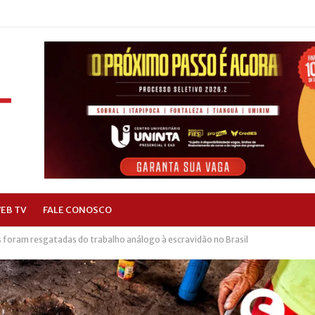
EB TV
FALE CONOSCO
s foram resgatadas do trabalho análogo à escravidão no Brasil