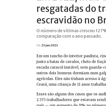
resgatadas do t
escravidão no Br
O número de vítimas cresceu 127%
comparação com o ano passado.
On
25 jan 2023
Em um rancho do interior paulista, c
junto a baias de cavalos, cheio de fia
escada caracol instável, sem guarda-c
outros dois homens dormiam num gal
agrícolas. Eles não tinham acesso à ág
Ceará, uma criança de 11 anos trabalh
Esses são alguns dos casos que os aud
2.575 trabalhadores que estavam send
país — um aumento de 31% no número 