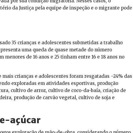
vada por sua condição migratória. Nesses casos, o
rio da Justiça pela equipe de inspeção e o migrante pode
do 35 crianças e adolescentes submetidas a trabalho
representa uma queda de quase metade do número
am menores de 16 anos e 25 tinham entre 16 e 18 anos no
que mais crianças e adolescentes foram resgatadas –24% das
endo exploradas em atividades esportivas, produção
tura, cultivo de arroz, cultivo de coco-da-baía, criação de
eira, produção de carvão vegetal, cultivo de soja e
de-açúcar
houve exploração de mão-de-obra, considerando o número