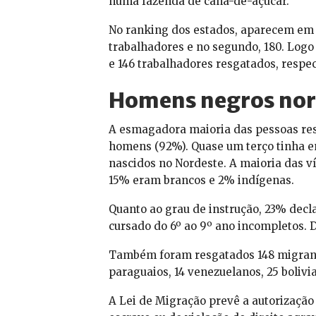
numa fazenda de cana-de-açúcar.
No ranking dos estados, aparecem em 
trabalhadores e no segundo, 180. Logo 
e 146 trabalhadores resgatados, respe
Homens negros nor
A esmagadora maioria das pessoas re
homens (92%)
. Quase um terço tinha 
nascidos no Nordeste. A maioria das v
15% eram brancos e 2% indígenas.
Quanto ao grau de instrução, 23% decl
cursado do 6º ao 9º ano incompletos. 
Também foram resgatados 148 migrante
paraguaios, 14 venezuelanos, 25 bolivia
A Lei de Migração prevê a autorização 