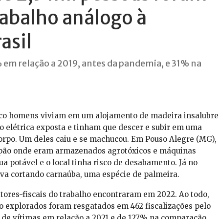
rabalho análogo à
asil
 em relação a 2019, antes da pandemia, e 31% na
inco homens viviam em um alojamento de madeira insalubre
ção elétrica exposta e tinham que descer e subir em uma
orpo. Um deles caiu e se machucou. Em Pouso Alegre (MG),
pão onde eram armazenados agrotóxicos e máquinas
ua potável e o local tinha risco de desabamento. Já no
ava cortando carnaúba, uma espécie de palmeira.
itores-fiscais do trabalho encontraram em 2022. Ao todo,
o explorados foram resgatados em 462 fiscalizações pelo
de vítimas em relação a 2021 e de 127% na comparação