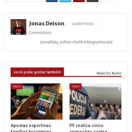
Jonas Deison
44180 Posts
Comentários
Jornalista, editor chefe e blogueiro raiz
você pode gostar também
Mais Do Autor
Ceará
Ceará
Apostas esportivas:
PF realiza cinco
famílias brasileiras
operações contra