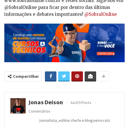
www.sobralonline.com.br e redes sociais. Siga-nos em
@SobralOnline para ficar por dentro das últimas
informações e debates importantes!
@SobralOnline
Compartilhar
Jonas Deison
44219 Posts
Comentários
Jornalista, editor chefe e blogueiro raiz