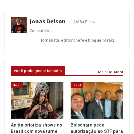
Jonas Deison
44184 Posts
Comentários
Jornalista, editor chefe e blogueiro raiz
você pode gostar também
Mais Do Autor
Brasil
Brasil
Anitta prioriza shows no
Bolsonaro pede
Brasil com nova turnê
autorização ao STF para