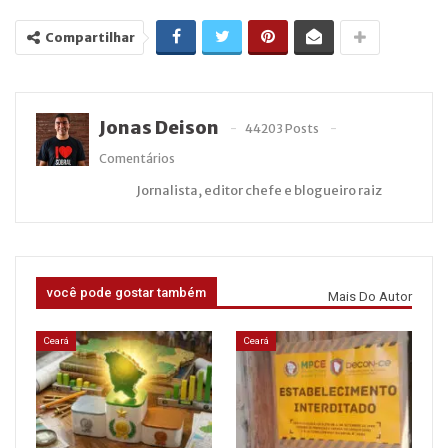
Compartilhar
Jonas Deison
44203 Posts
Comentários
Jornalista, editor chefe e blogueiro raiz
você pode gostar também
Mais Do Autor
Ceará
Ceará