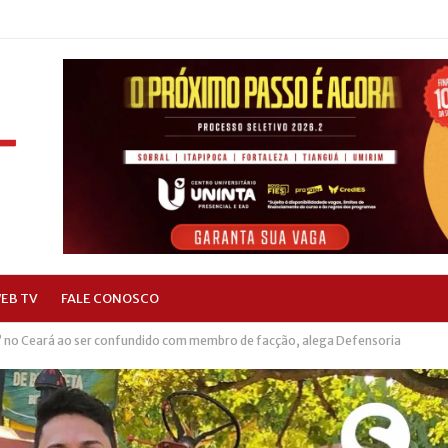
EB TV
FALE CONOSCO
’ no Ceará ao ser confundido com membro de facção, alega Defensoria