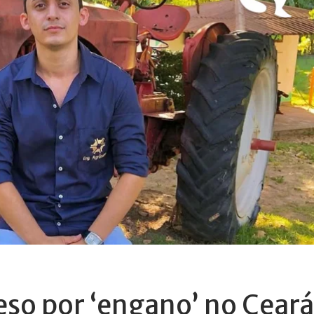
eso por ‘engano’ no Ceará