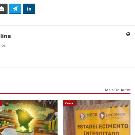
line
ios
Mais Do Autor
á
Ceará