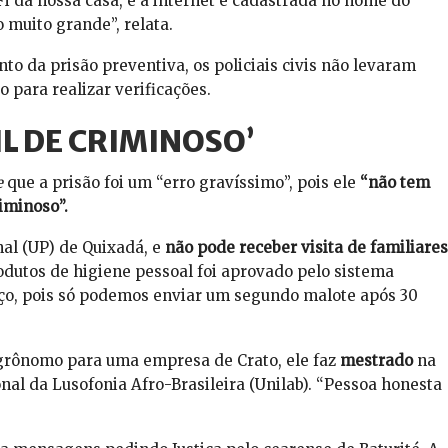
i da nossa casa, e a internet é cadastrada no nome do
 muito grande”, relata.
o da prisão preventiva, os policiais civis não levaram
 para realizar verificações.
IL DE CRIMINOSO’
e
que a prisão foi um “erro gravíssimo”, pois ele
“não tem
iminoso”.
nal (UP) de Quixadá, e
não pode receber visita de familiares
dutos de higiene pessoal foi aprovado pelo sistema
alço, pois só podemos enviar um segundo malote após 30
grônomo para uma empresa de Crato, ele faz
mestrado
na
al da Lusofonia Afro-Brasileira (Unilab). “Pessoa honesta