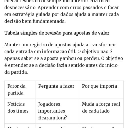
checar lesões ou desempenho anterior cria risco
desnecessário. Aprender com erros passados e focar
em estratégia guiada por dados ajuda a manter cada
decisão bem fundamentada.
Tabela simples de revisão para apostas de valor
Manter um registro de apostas ajuda a transformar
cada entrada em informação útil. O objetivo não é
apenas saber se a aposta ganhou ou perdeu. O objetivo
é entender se a decisão fazia sentido antes do início
da partida.
Fator da
Pergunta a fazer
Por que importa
partida
Notícias
Jogadores
Muda a força real
dos times
importantes
de cada lado
ficaram fora?