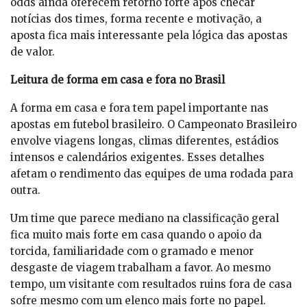
odds ainda oferecem retorno forte após checar
notícias dos times, forma recente e motivação, a
aposta fica mais interessante pela lógica das apostas
de valor.
Leitura de forma em casa e fora no Brasil
A forma em casa e fora tem papel importante nas
apostas em futebol brasileiro. O Campeonato Brasileiro
envolve viagens longas, climas diferentes, estádios
intensos e calendários exigentes. Esses detalhes
afetam o rendimento das equipes de uma rodada para
outra.
Um time que parece mediano na classificação geral
fica muito mais forte em casa quando o apoio da
torcida, familiaridade com o gramado e menor
desgaste de viagem trabalham a favor. Ao mesmo
tempo, um visitante com resultados ruins fora de casa
sofre mesmo com um elenco mais forte no papel.