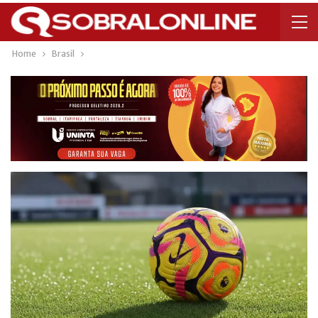
Home
Brasil