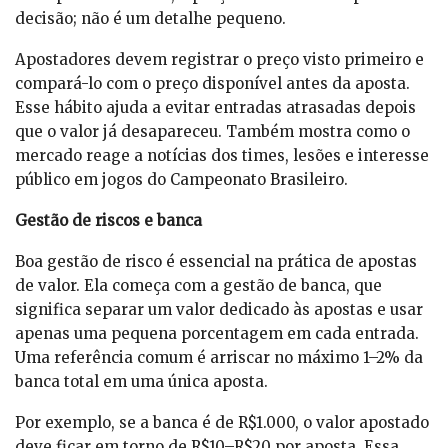
decisão; não é um detalhe pequeno.
Apostadores devem registrar o preço visto primeiro e
compará-lo com o preço disponível antes da aposta.
Esse hábito ajuda a evitar entradas atrasadas depois
que o valor já desapareceu. Também mostra como o
mercado reage a notícias dos times, lesões e interesse
público em jogos do Campeonato Brasileiro.
Gestão de riscos e banca
Boa gestão de risco é essencial na prática de apostas
de valor. Ela começa com a gestão de banca, que
significa separar um valor dedicado às apostas e usar
apenas uma pequena porcentagem em cada entrada.
Uma referência comum é arriscar no máximo 1–2% da
banca total em uma única aposta.
Por exemplo, se a banca é de R$1.000, o valor apostado
deve ficar em torno de R$10–R$20 por aposta. Essa