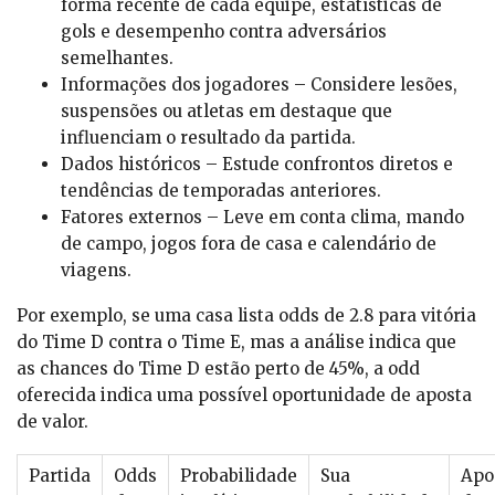
forma recente de cada equipe, estatísticas de
gols e desempenho contra adversários
semelhantes.
Informações dos jogadores – Considere lesões,
suspensões ou atletas em destaque que
influenciam o resultado da partida.
Dados históricos – Estude confrontos diretos e
tendências de temporadas anteriores.
Fatores externos – Leve em conta clima, mando
de campo, jogos fora de casa e calendário de
viagens.
Por exemplo, se uma casa lista odds de 2.8 para vitória
do Time D contra o Time E, mas a análise indica que
as chances do Time D estão perto de 45%, a odd
oferecida indica uma possível oportunidade de aposta
de valor.
Partida
Odds
Probabilidade
Sua
Apo