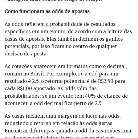
Como funcionam as odds de apostas
As odds refletem a probabilidade de resultados
específicos em um evento, de acordo com a leitura das
casas de apostas. Elas também definem os ganhos
potenciais, por isso ficam no centro de qualquer
decisão de aposta.
As cotações aparecem em formatos como o decimal,
comum no Brasil. Por exemplo, se a odd para um
resultado é 2.5, o retorno potencial é de R$2,50 para
cada R$1,00 apostado. As odds vêm das
probabilidades: se um evento tem 40% de chance de
acontecer, a odd decimal fica perto de 2.5.
As casas incluem uma margem de lucro nas odds,
reduzindo o retorno em relação às odds justas.
Encontrar diferenças quando a odd da casa subestima