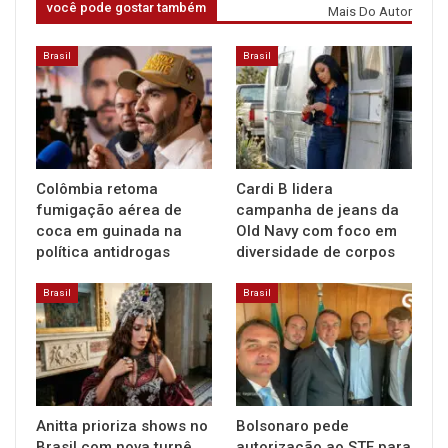
você pode gostar também
Mais Do Autor
Brasil
Brasil
Colômbia retoma
Cardi B lidera
fumigação aérea de
campanha de jeans da
coca em guinada na
Old Navy com foco em
política antidrogas
diversidade de corpos
Brasil
Brasil
Anitta prioriza shows no
Bolsonaro pede
Brasil com nova turnê
autorização ao STF para