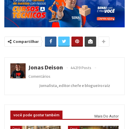
Compartilhar
Jonas Deison
44219 Posts
Comentários
Jornalista, editor chefe e blogueiro raiz
você pode gostar também
Mais Do Autor
Ceará
Ceará