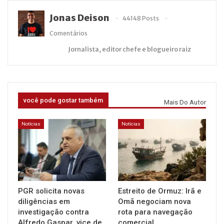
Jonas Deison
44148 Posts
Comentários
Jornalista, editor chefe e blogueiro raiz
você pode gostar também
Mais Do Autor
Notícias
Notícias
PGR solicita novas
Estreito de Ormuz: Irã e
diligências em
Omã negociam nova
investigação contra
rota para navegação
Alfredo Gaspar, vice de
comercial