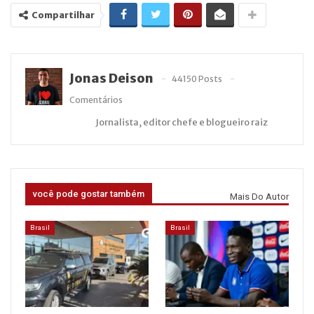
Compartilhar
Jonas Deison
44150 Posts
Comentários
Jornalista, editor chefe e blogueiro raiz
você pode gostar também
Mais Do Autor
Brasil
Brasil