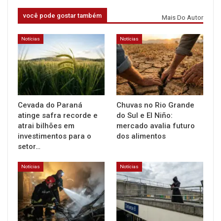
você pode gostar também
Mais Do Autor
Notícias
Notícias
Cevada do Paraná
Chuvas no Rio Grande
atinge safra recorde e
do Sul e El Niño:
atrai bilhões em
mercado avalia futuro
investimentos para o
dos alimentos
setor…
Notícias
Notícias