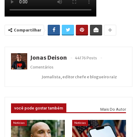
Compartilhar
Jonas Deison
44176 Posts
Comentários
Jornalista, editor chefe e blogueiro raiz
você pode gostar também
Mais Do Autor
Notícias
Notícias