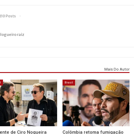
210 Posts
blogueiro raiz
Mais Do Autor
l
Brasil
ente de Ciro Nogueira
Colômbia retoma fumigação