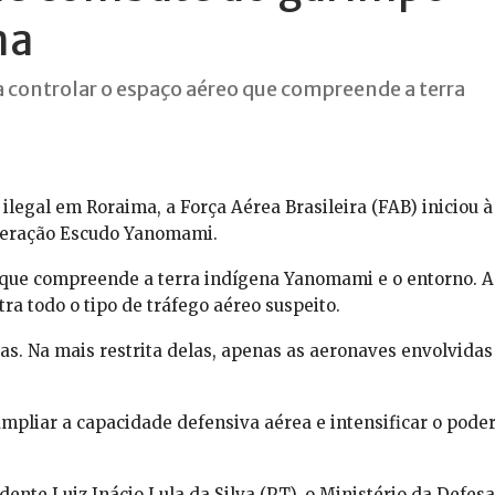
ma
ontrolar o espaço aéreo que compreende a terra
legal em Roraima, a Força Aérea Brasileira (FAB) iniciou à
Operação Escudo Yanomami.
o que compreende a terra indígena Yanomami e o entorno. A
a todo o tipo de tráfego aéreo suspeito.
as. Na mais restrita delas, apenas as aeronaves envolvidas
mpliar a capacidade defensiva aérea e intensificar o pode
ente Luiz Inácio Lula da Silva (PT), o Ministério da Defesa