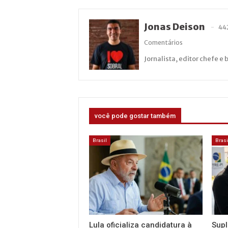
Jonas Deison
44
Comentários
Jornalista, editor chefe e 
você pode gostar também
Brasil
Brasi
Lula oficializa candidatura à
Supl