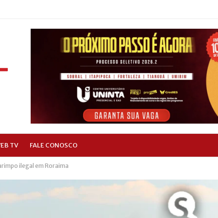
EB TV
FALE CONOSCO
arimpo ilegal em Roraima