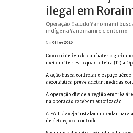
ilegal em Rorai
Operação Escudo Yanomami busca c
indígena Yanomami e o entorno
On
01 fev 2023
Com o objetivo de combater o garimpo i
meia-noite desta quarta-feira (1º) a 
A ação busca controlar o espaço aére
aeronáutica prevê adotar medidas contr
A operação divide a região em três áre
na operação recebem autorização.
A FAB planeja instalar um radar para a
de detecção e controle.
Segundo o decreto assinado pelo presid