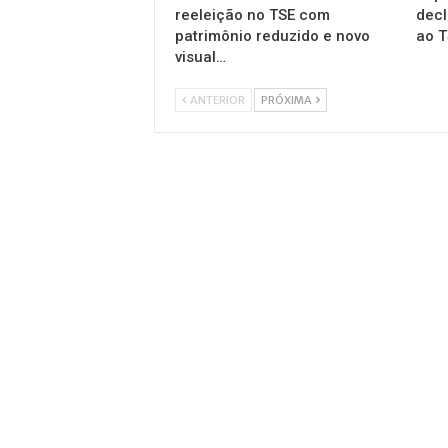
reeleição no TSE com
decl
patrimônio reduzido e novo
ao T
visual…
ANTERIOR
PRÓXIMA