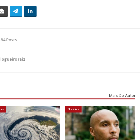
184 Posts
blogueiro raiz
Mais Do Autor
ias
Notícias