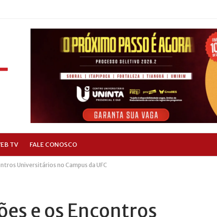
EB TV
FALE CONOSCO
ontros Universitários no Campus da UFC
sões e os Encontros