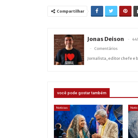
Compartilhar
Jonas Deison
44
Comentários
Jornalista, editor chefe e 
você pode gostar também
Notícias
Notíc