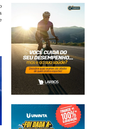
o
s
e