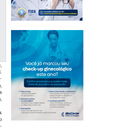
,
.
-
,
a
,
s
o
-