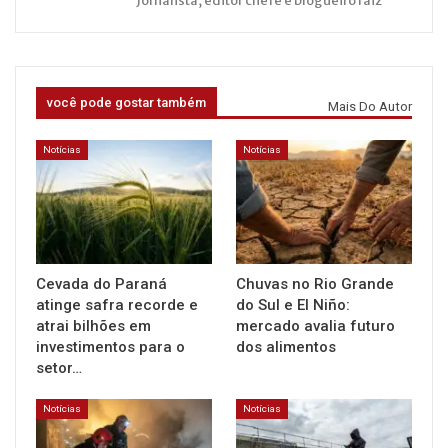
Jornalista, editor chefe e blogueiro raiz
você pode gostar também
Mais Do Autor
Notícias
Notícias
Cevada do Paraná
Chuvas no Rio Grande
atinge safra recorde e
do Sul e El Niño:
atrai bilhões em
mercado avalia futuro
investimentos para o
dos alimentos
setor…
Notícias
Notícias