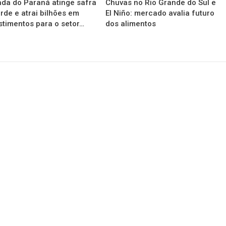
da do Paraná atinge safra
Chuvas no Rio Grande do Sul e
rde e atrai bilhões em
El Niño: mercado avalia futuro
stimentos para o setor…
dos alimentos