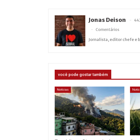
Jonas Deison
44
Comentários
Jornalista, editor chefe e 
você pode gostar também
Notícias
Notíc