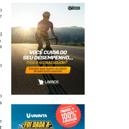
o
e
l
.
a
o
o
a
e
r