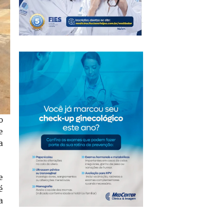
o
e
a
e
é
a