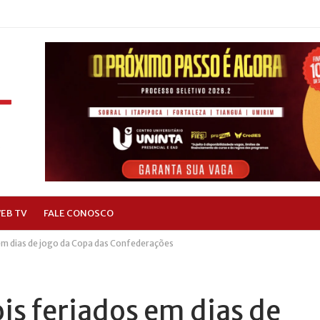
EB TV
FALE CONOSCO
 em dias de jogo da Copa das Confederações
ois feriados em dias de