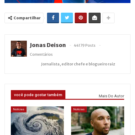
Compartilhar
Jonas Deison
44179 Posts
Comentários
Jornalista, editor chefe e blogueiro raiz
você pode gostar também
Mais Do Autor
Notícias
Notícias