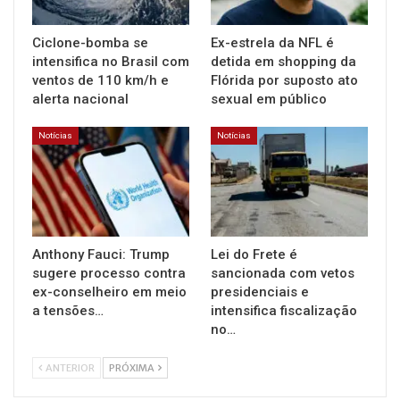
Ciclone-bomba se
Ex-estrela da NFL é
intensifica no Brasil com
detida em shopping da
ventos de 110 km/h e
Flórida por suposto ato
alerta nacional
sexual em público
Notícias
Notícias
Anthony Fauci: Trump
Lei do Frete é
sugere processo contra
sancionada com vetos
ex-conselheiro em meio
presidenciais e
a tensões…
intensifica fiscalização
no…
ANTERIOR
PRÓXIMA