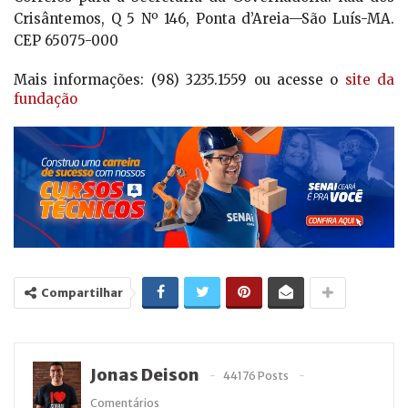
Crisântemos, Q 5 Nº 146, Ponta d’Areia—São Luís-MA.
CEP 65075-000
Mais informações: (98) 3235.1559 ou acesse o
site da
fundação
Compartilhar
Jonas Deison
44176 Posts
Comentários