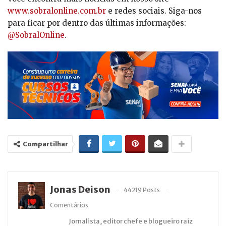
www.sobralonline.com.br
e redes sociais. Siga-nos
para ficar por dentro das últimas informações:
@SobralOnline
.
Compartilhar
Jonas Deison
44219 Posts
Comentários
Jornalista, editor chefe e blogueiro raiz