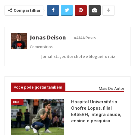
Compartilhar
Jonas Deison
44144 Posts
Comentários
Jornalista, editor chefe e blogueiro raiz
você pode gostar também
Mais Do Autor
Hospital Universitário
Brasil
Onofre Lopes, filial
EBSERH, integra saúde,
ensino e pesquisa.