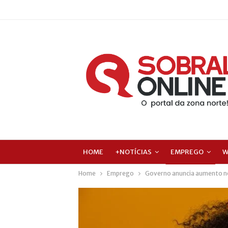
HOME
+NOTÍCIAS
EMPREGO
W
Home
Emprego
Governo anuncia aumento no