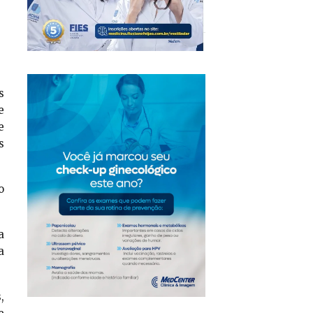
s
e
e
s
o
a
a
,