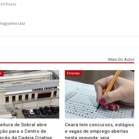
165 Posts
blogueiro raiz
Mais Do Autor
l
Emprego
eitura de Sobral abre
Ceará tem concursos, estágios
ção para o Centro de
e vagas de emprego abertas
ação da Cadeia Criativa
nesta segunda; veja…