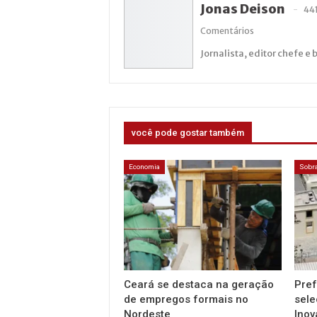
Jonas Deison
44
Comentários
Jornalista, editor chefe e 
você pode gostar também
Economia
Sobra
Ceará se destaca na geração
Pref
de empregos formais no
sele
Nordeste
Inov