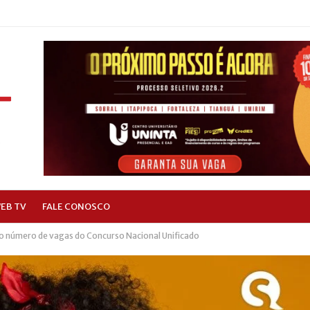
EB TV
FALE CONOSCO
 número de vagas do Concurso Nacional Unificado