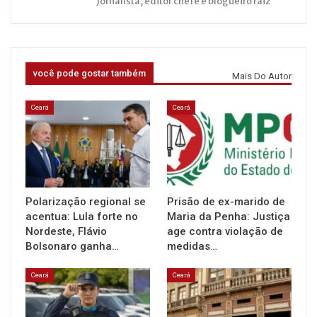
Jornalista, editor chefe e blogueiro raiz
você pode gostar também
Mais Do Autor
Ceará
Ceará
Polarização regional se
Prisão de ex-marido de
acentua: Lula forte no
Maria da Penha: Justiça
Nordeste, Flávio
age contra violação de
Bolsonaro ganha…
medidas…
Ceará
Ceará